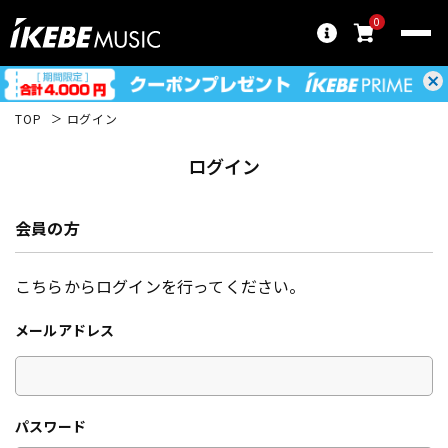
0
TOP
ログイン
ログイン
会員の方
こちらからログインを行ってください。
メールアドレス
パスワード