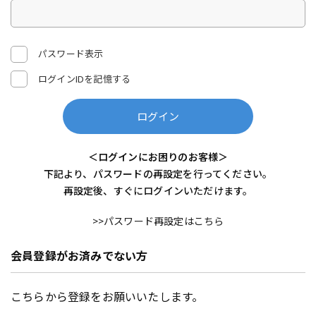
パスワード表示
ログインIDを記憶する
ログイン
＜ログインにお困りのお客様＞
下記より、パスワードの再設定を行ってください。
再設定後、すぐにログインいただけます。
>>パスワード再設定はこちら
会員登録がお済みでない方
こちらから登録をお願いいたします。