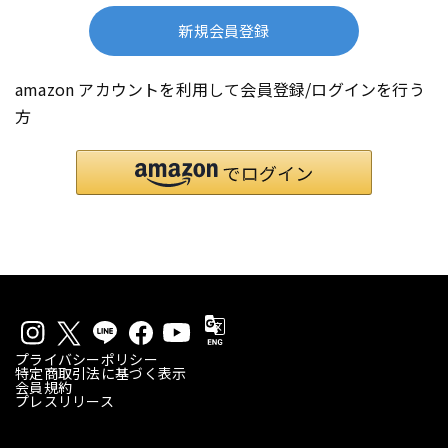
新規会員登録
amazon アカウントを利用して会員登録/ログインを行う
方
プライバシーポリシー
特定商取引法に基づく表示
会員規約
プレスリリース