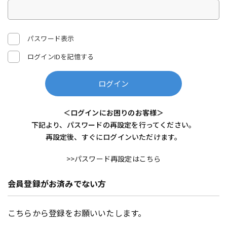
パスワード表示
ログインIDを記憶する
ログイン
＜ログインにお困りのお客様＞
下記より、パスワードの再設定を行ってください。
再設定後、すぐにログインいただけます。
>>パスワード再設定はこちら
会員登録がお済みでない方
こちらから登録をお願いいたします。