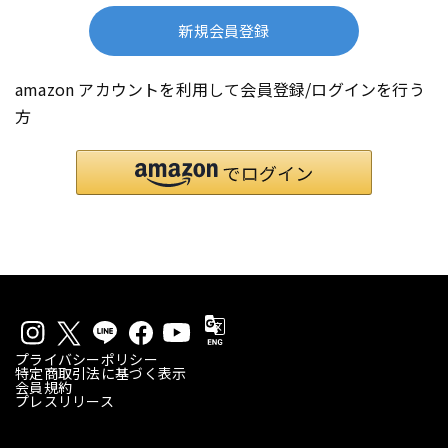
新規会員登録
amazon アカウントを利用して会員登録/ログインを行う
方
プライバシーポリシー
特定商取引法に基づく表示
会員規約
プレスリリース