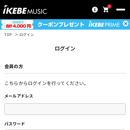
0
TOP
ログイン
ログイン
会員の方
こちらからログインを行ってください。
メールアドレス
パスワード