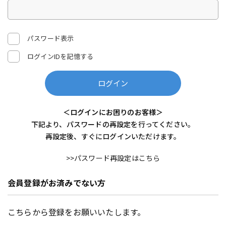
パスワード表示
ログインIDを記憶する
ログイン
＜ログインにお困りのお客様＞
下記より、パスワードの再設定を行ってください。
再設定後、すぐにログインいただけます。
>>パスワード再設定はこちら
会員登録がお済みでない方
こちらから登録をお願いいたします。