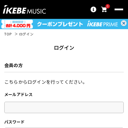
0
TOP
ログイン
ログイン
会員の方
こちらからログインを行ってください。
メールアドレス
パスワード