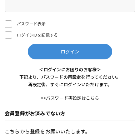
パスワード表示
ログインIDを記憶する
ログイン
＜ログインにお困りのお客様＞
下記より、パスワードの再設定を行ってください。
再設定後、すぐにログインいただけます。
>>パスワード再設定はこちら
会員登録がお済みでない方
こちらから登録をお願いいたします。