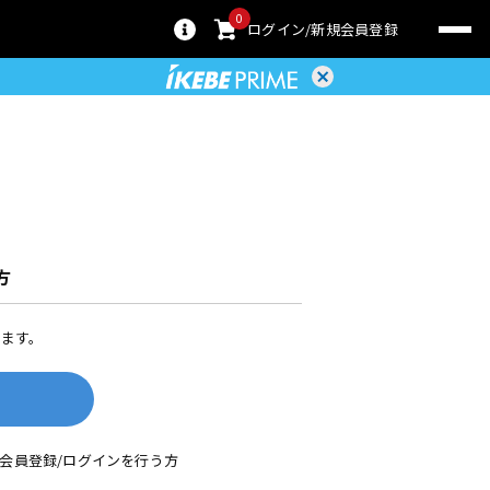
0
ログイン
新規会員登録
方
ます。
して会員登録/ログインを行う方