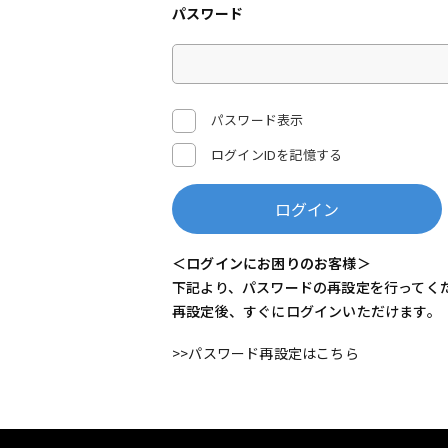
パスワード
パスワード表示
ログインIDを記憶する
ログイン
＜ログインにお困りのお客様＞
下記より、パスワードの再設定を行ってく
再設定後、すぐにログインいただけます。
>>パスワード再設定はこちら