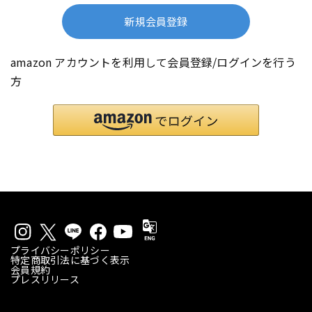
新規会員登録
amazon アカウントを利用して会員登録/ログインを行う
方
プライバシーポリシー
特定商取引法に基づく表示
会員規約
プレスリリース