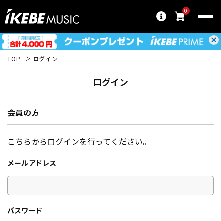
0
TOP
ログイン
ログイン
会員の方
こちらからログインを行ってください。
メールアドレス
パスワード