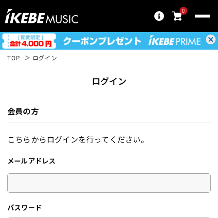
0
TOP
ログイン
ログイン
会員の方
こちらからログインを行ってください。
メールアドレス
パスワード