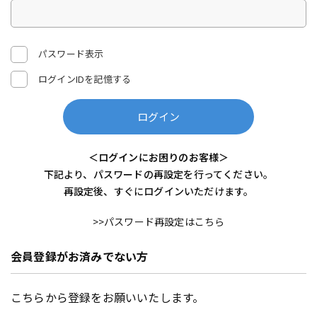
パスワード表示
ログインIDを記憶する
ログイン
＜ログインにお困りのお客様＞
下記より、パスワードの再設定を行ってください。
再設定後、すぐにログインいただけます。
>>パスワード再設定はこちら
会員登録がお済みでない方
こちらから登録をお願いいたします。