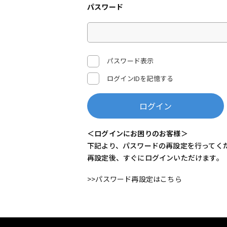
パスワード
パスワード表示
ログインIDを記憶する
ログイン
＜ログインにお困りのお客様＞
下記より、パスワードの再設定を行ってく
再設定後、すぐにログインいただけます。
>>パスワード再設定はこちら