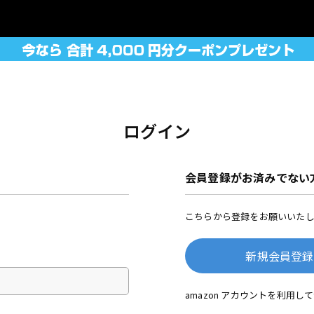
ログイン
会員登録がお済みでない
こちらから登録をお願いいたし
新規会員登録
amazon アカウントを利用