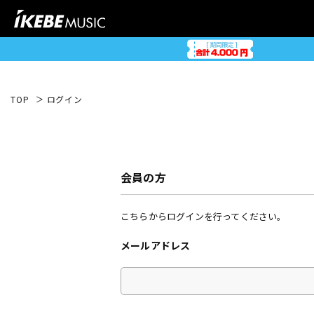
TOP
ログイン
会員の方
こちらからログインを行ってください。
メールアドレス