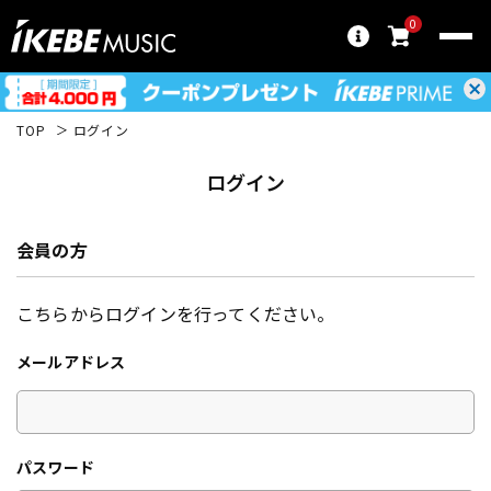
0
TOP
ログイン
ログイン
会員の方
こちらからログインを行ってください。
メールアドレス
パスワード