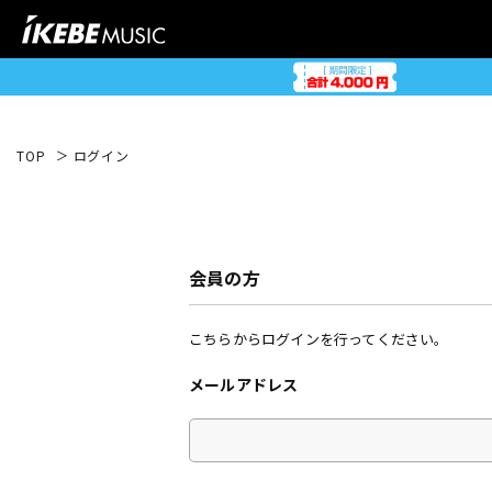
TOP
ログイン
会員の方
こちらからログインを行ってください。
メールアドレス