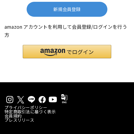
新規会員登録
amazon アカウントを利用して会員登録/ログインを行う
方
プライバシーポリシー
特定商取引法に基づく表示
会員規約
プレスリリース