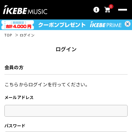
0
TOP
ログイン
ログイン
会員の方
こちらからログインを行ってください。
メールアドレス
パスワード