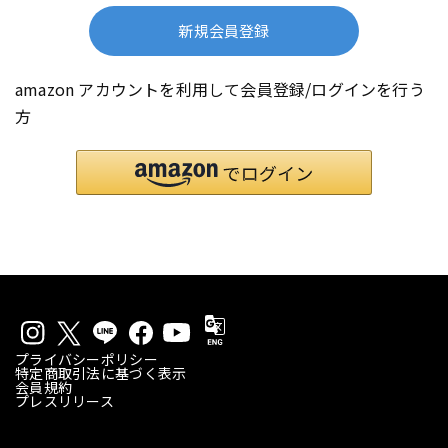
新規会員登録
amazon アカウントを利用して会員登録/ログインを行う
方
プライバシーポリシー
特定商取引法に基づく表示
会員規約
プレスリリース