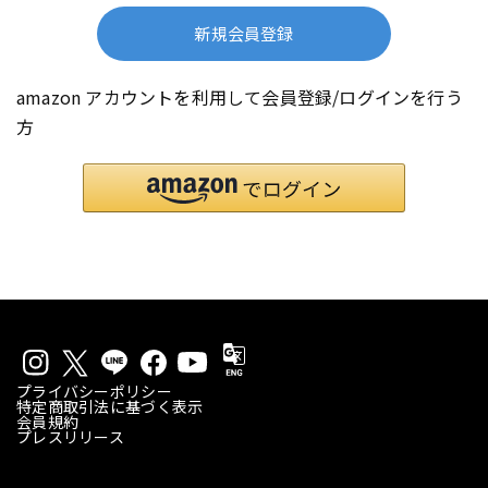
新規会員登録
amazon アカウントを利用して会員登録/ログインを行う
方
プライバシーポリシー
特定商取引法に基づく表示
会員規約
プレスリリース