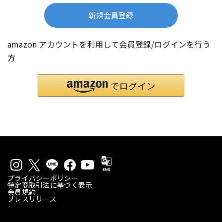
新規会員登録
amazon アカウントを利用して会員登録/ログインを行う
方
プライバシーポリシー
特定商取引法に基づく表示
会員規約
プレスリリース