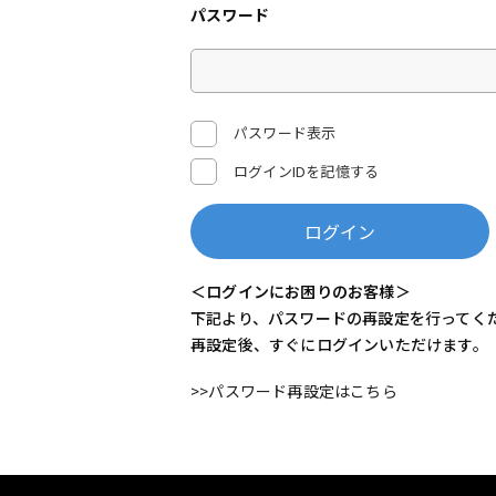
パスワード
パスワード表示
ログインIDを記憶する
ログイン
＜ログインにお困りのお客様＞
下記より、パスワードの再設定を行ってく
再設定後、すぐにログインいただけます。
>>パスワード再設定はこちら