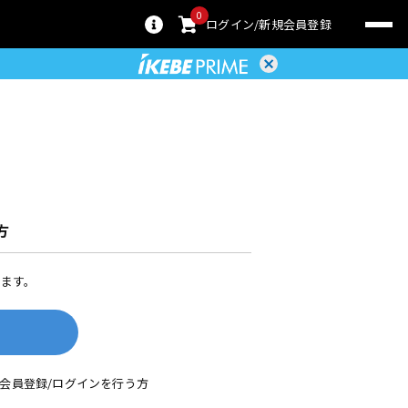
0
ログイン
新規会員登録
方
ます。
して会員登録/ログインを行う方