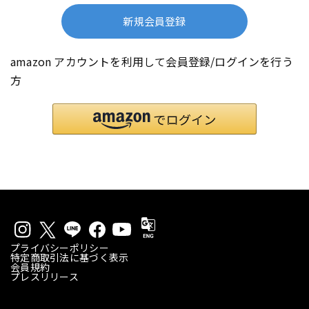
新規会員登録
amazon アカウントを利用して会員登録/ログインを行う
方
プライバシーポリシー
特定商取引法に基づく表示
会員規約
プレスリリース