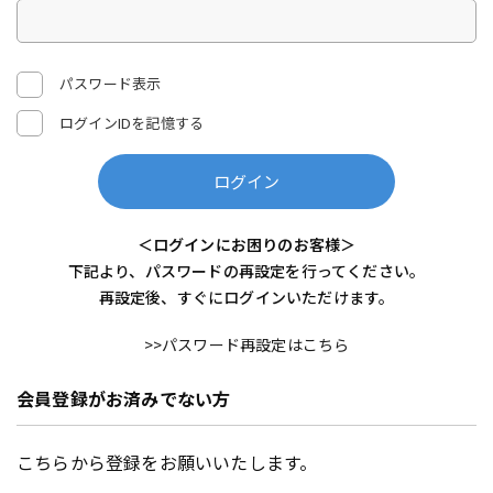
パスワード表示
ログインIDを記憶する
ログイン
＜ログインにお困りのお客様＞
下記より、パスワードの再設定を行ってください。
再設定後、すぐにログインいただけます。
>>パスワード再設定はこちら
会員登録がお済みでない方
こちらから登録をお願いいたします。