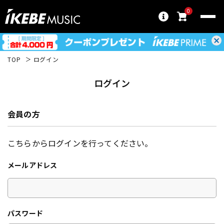
0
TOP
ログイン
ログイン
会員の方
こちらからログインを行ってください。
メールアドレス
パスワード