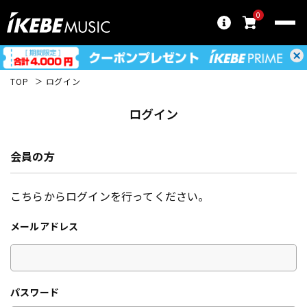
0
TOP
ログイン
ログイン
会員の方
こちらからログインを行ってください。
メールアドレス
パスワード