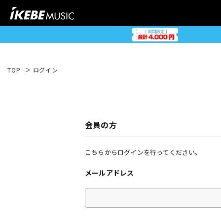
TOP
ログイン
会員の方
こちらからログインを行ってください。
メールアドレス