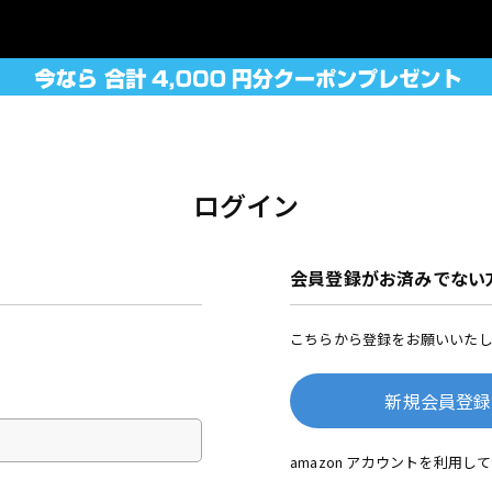
ログイン
会員登録がお済みでない
こちらから登録をお願いいたし
新規会員登録
amazon アカウントを利用