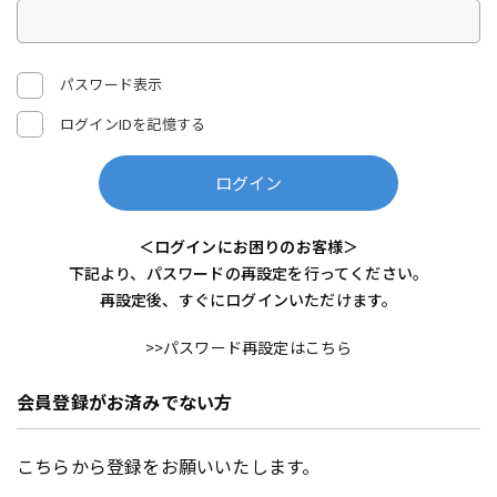
パスワード表示
ログインIDを記憶する
ログイン
＜ログインにお困りのお客様＞
下記より、パスワードの再設定を行ってください。
再設定後、すぐにログインいただけます。
>>パスワード再設定はこちら
会員登録がお済みでない方
こちらから登録をお願いいたします。