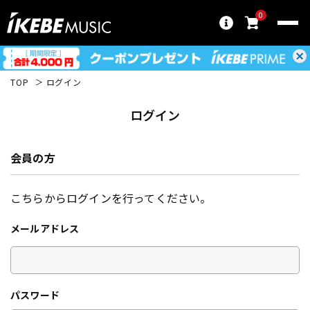
0
TOP
ログイン
ログイン
会員の方
こちらからログインを行ってください。
メールアドレス
パスワード