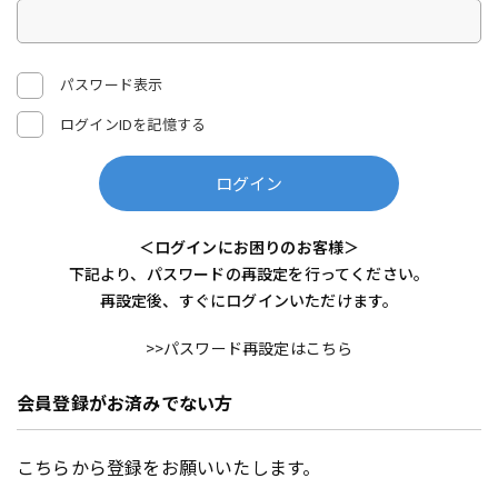
パスワード表示
ログインIDを記憶する
ログイン
＜ログインにお困りのお客様＞
下記より、パスワードの再設定を行ってください。
再設定後、すぐにログインいただけます。
>>パスワード再設定はこちら
会員登録がお済みでない方
こちらから登録をお願いいたします。