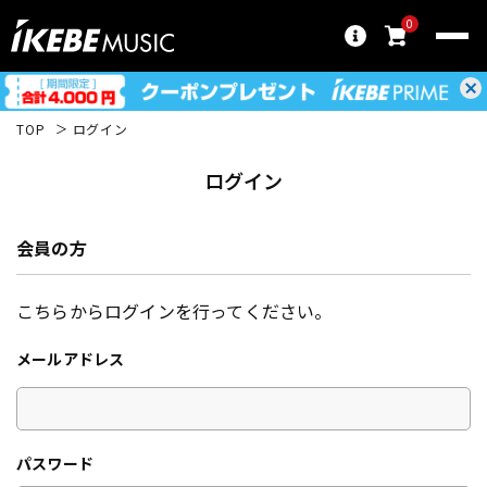
0
TOP
ログイン
ログイン
会員の方
こちらからログインを行ってください。
メールアドレス
パスワード