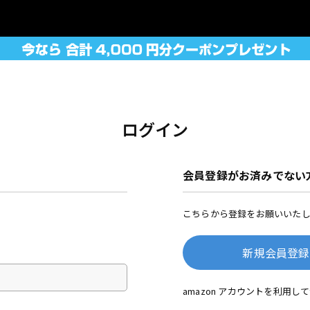
ログイン
会員登録がお済みでない
こちらから登録をお願いいたし
新規会員登録
amazon アカウントを利用