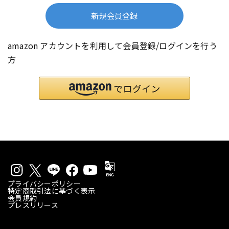
新規会員登録
amazon アカウントを利用して会員登録/ログインを行う
方
プライバシーポリシー
特定商取引法に基づく表示
会員規約
プレスリリース