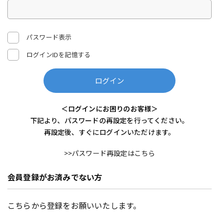
パスワード表示
ログインIDを記憶する
ログイン
＜ログインにお困りのお客様＞
下記より、パスワードの再設定を行ってください。
再設定後、すぐにログインいただけます。
>>パスワード再設定はこちら
会員登録がお済みでない方
こちらから登録をお願いいたします。