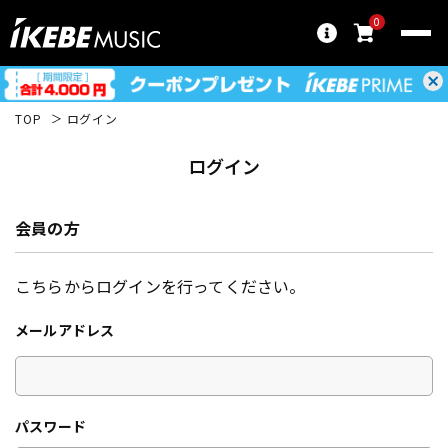
0
TOP
ログイン
ログイン
会員の方
こちらからログインを行ってください。
メールアドレス
パスワード