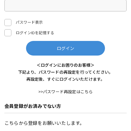
パスワード表示
ログインIDを記憶する
ログイン
＜ログインにお困りのお客様＞
下記より、パスワードの再設定を行ってください。
再設定後、すぐにログインいただけます。
>>パスワード再設定はこちら
会員登録がお済みでない方
こちらから登録をお願いいたします。