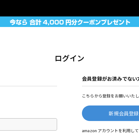
ログイン
会員登録がお済みでない
こちらから登録をお願いいたし
新規会員登録
amazon アカウントを利用