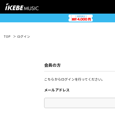
TOP
ログイン
会員の方
こちらからログインを行ってください。
メールアドレス