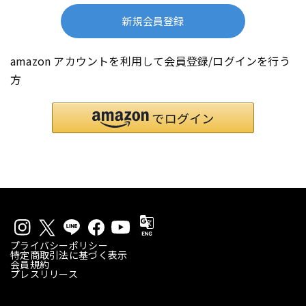
新規会員登録
amazon アカウントを利用して会員登録/ログインを行う
方
プライバシーポリシー
特定商取引法に基づく表示
会員規約
プレスリリース