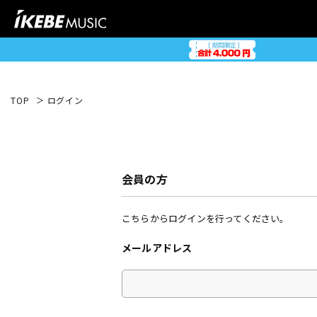
TOP
ログイン
会員の方
こちらからログインを行ってください。
メールアドレス