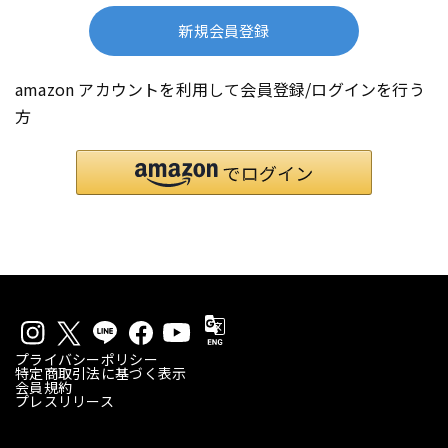
新規会員登録
amazon アカウントを利用して会員登録/ログインを行う
方
プライバシーポリシー
特定商取引法に基づく表示
会員規約
プレスリリース