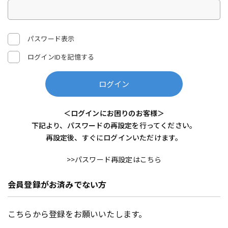
パスワード表示
ログインIDを記憶する
ログイン
＜ログインにお困りのお客様＞
下記より、パスワードの再設定を行ってください。
再設定後、すぐにログインいただけます。
>>パスワード再設定はこちら
会員登録がお済みでない方
こちらから登録をお願いいたします。