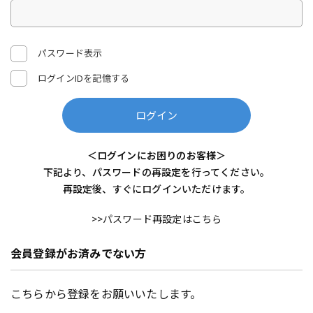
パスワード表示
ログインIDを記憶する
ログイン
＜ログインにお困りのお客様＞
下記より、パスワードの再設定を行ってください。
再設定後、すぐにログインいただけます。
>>パスワード再設定はこちら
会員登録がお済みでない方
こちらから登録をお願いいたします。