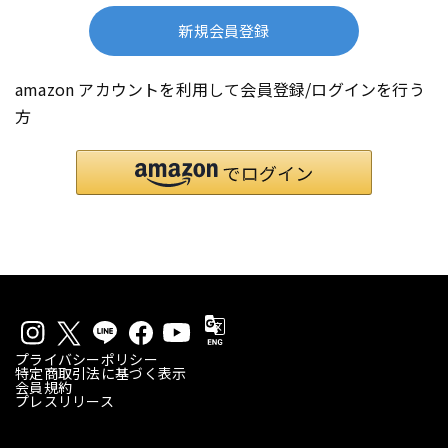
新規会員登録
amazon アカウントを利用して会員登録/ログインを行う
方
プライバシーポリシー
特定商取引法に基づく表示
会員規約
プレスリリース