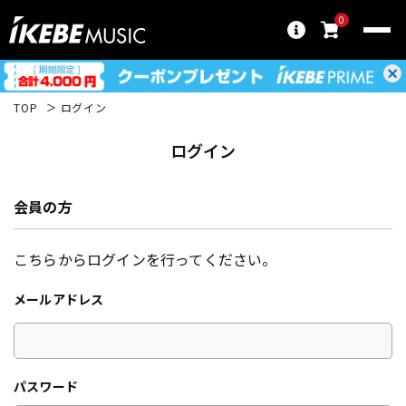
0
TOP
ログイン
ログイン
会員の方
こちらからログインを行ってください。
メールアドレス
パスワード