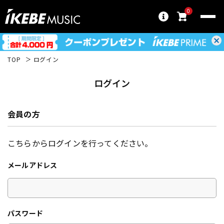
0
TOP
ログイン
ログイン
会員の方
こちらからログインを行ってください。
メールアドレス
パスワード