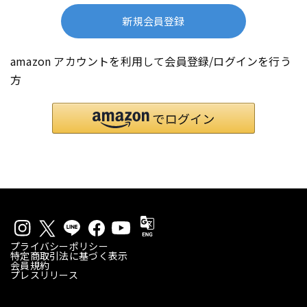
新規会員登録
amazon アカウントを利用して会員登録/ログインを行う
方
プライバシーポリシー
特定商取引法に基づく表示
会員規約
プレスリリース