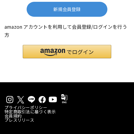
新規会員登録
amazon アカウントを利用して会員登録/ログインを行う
方
プライバシーポリシー
特定商取引法に基づく表示
会員規約
プレスリリース