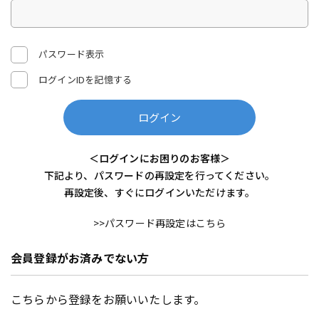
パスワード表示
ログインIDを記憶する
ログイン
＜ログインにお困りのお客様＞
下記より、パスワードの再設定を行ってください。
再設定後、すぐにログインいただけます。
>>パスワード再設定はこちら
会員登録がお済みでない方
こちらから登録をお願いいたします。