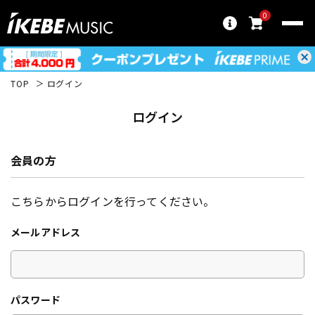
0
TOP
ログイン
ログイン
会員の方
こちらからログインを行ってください。
メールアドレス
パスワード