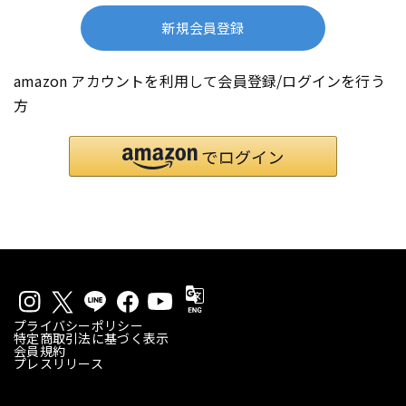
新規会員登録
amazon アカウントを利用して会員登録/ログインを行う
方
プライバシーポリシー
特定商取引法に基づく表示
会員規約
プレスリリース