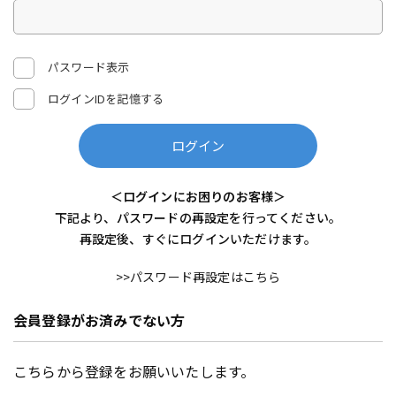
パスワード表示
ログインIDを記憶する
ログイン
＜ログインにお困りのお客様＞
下記より、パスワードの再設定を行ってください。
再設定後、すぐにログインいただけます。
>>パスワード再設定はこちら
会員登録がお済みでない方
こちらから登録をお願いいたします。