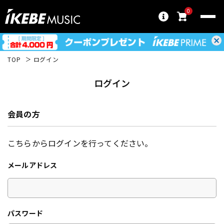
0
TOP
ログイン
ログイン
会員の方
こちらからログインを行ってください。
メールアドレス
パスワード