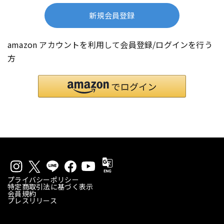
新規会員登録
amazon アカウントを利用して会員登録/ログインを行う
方
プライバシーポリシー
特定商取引法に基づく表示
会員規約
プレスリリース