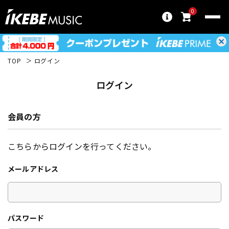
0
TOP
ログイン
ログイン
会員の方
こちらからログインを行ってください。
メールアドレス
パスワード