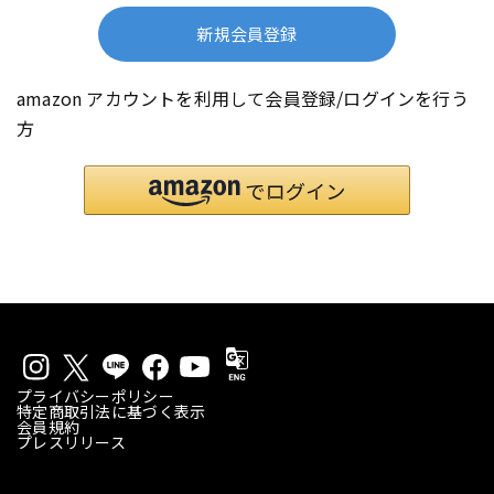
新規会員登録
amazon アカウントを利用して会員登録/ログインを行う
方
プライバシーポリシー
特定商取引法に基づく表示
会員規約
プレスリリース