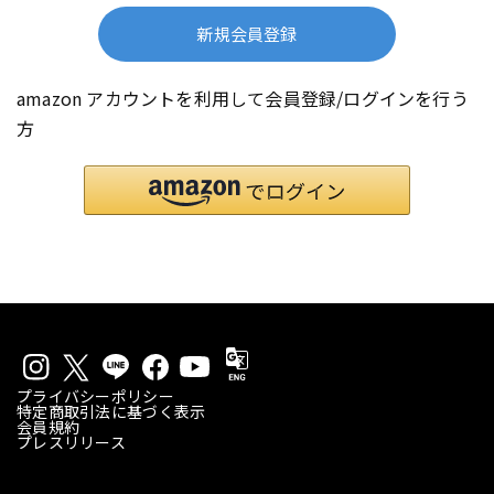
新規会員登録
amazon アカウントを利用して会員登録/ログインを行う
方
プライバシーポリシー
特定商取引法に基づく表示
会員規約
プレスリリース