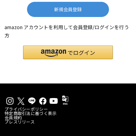
新規会員登録
amazon アカウントを利用して会員登録/ログインを行う
方
プライバシーポリシー
特定商取引法に基づく表示
会員規約
プレスリリース