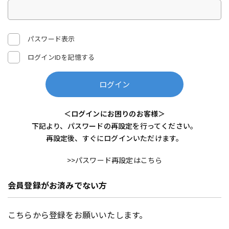
パスワード表示
ログインIDを記憶する
ログイン
＜ログインにお困りのお客様＞
下記より、パスワードの再設定を行ってください。
再設定後、すぐにログインいただけます。
>>パスワード再設定はこちら
会員登録がお済みでない方
こちらから登録をお願いいたします。