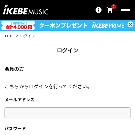
0
TOP
ログイン
ログイン
会員の方
こちらからログインを行ってください。
メールアドレス
パスワード