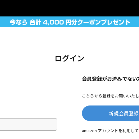
ログイン
会員登録がお済みでない
こちらから登録をお願いいたし
新規会員登録
amazon アカウントを利用