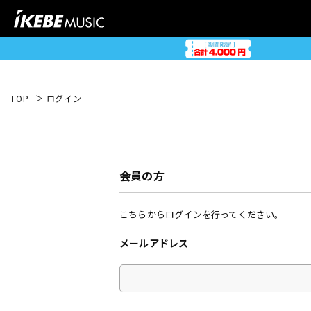
TOP
ログイン
会員の方
こちらからログインを行ってください。
メールアドレス