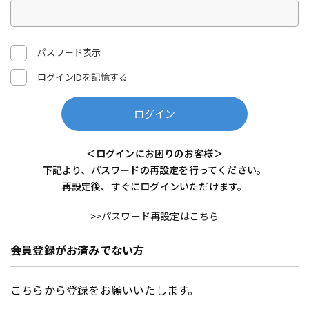
パスワード表示
ログインIDを記憶する
ログイン
＜ログインにお困りのお客様＞
下記より、パスワードの再設定を行ってください。
再設定後、すぐにログインいただけます。
>>パスワード再設定はこちら
会員登録がお済みでない方
こちらから登録をお願いいたします。