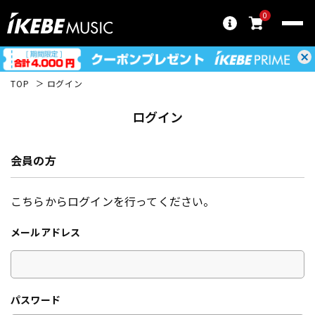
0
TOP
ログイン
ログイン
会員の方
こちらからログインを行ってください。
メールアドレス
パスワード