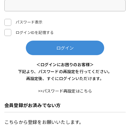
パスワード表示
ログインIDを記憶する
ログイン
＜ログインにお困りのお客様＞
下記より、パスワードの再設定を行ってください。
再設定後、すぐにログインいただけます。
>>パスワード再設定はこちら
会員登録がお済みでない方
こちらから登録をお願いいたします。