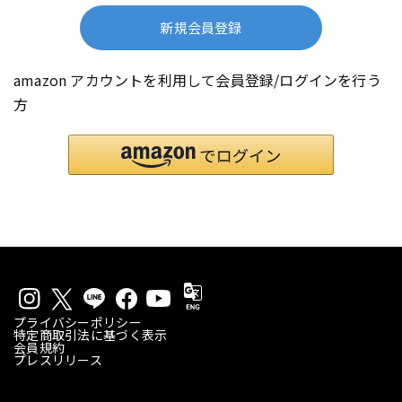
新規会員登録
amazon アカウントを利用して会員登録/ログインを行う
方
プライバシーポリシー
特定商取引法に基づく表示
会員規約
プレスリリース