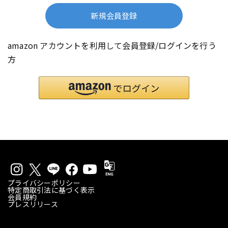
新規会員登録
amazon アカウントを利用して会員登録/ログインを行う
方
プライバシーポリシー
特定商取引法に基づく表示
会員規約
プレスリリース